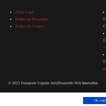
Avisos Legales
C
Aviso Legal
Política de Privacidad
Política de Cookies
C
+
g
© 2023 Transporte Urgente Jaén
|
Desarrollo Web
InnovaSur
Ok, cont