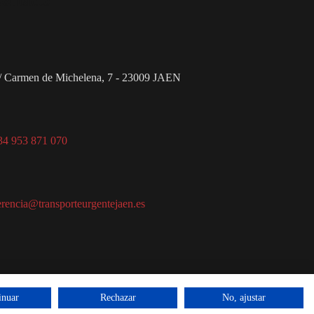
ontacto
/ Carmen de Michelena, 7 - 23009 JAEN
34 953 871 070
erencia@transporteurgentejaen.es
inuar
Rechazar
No, ajustar