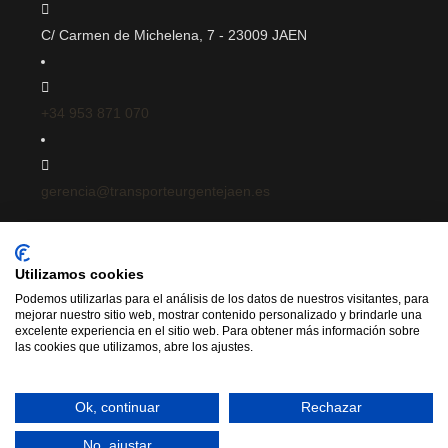
C/ Carmen de Michelena, 7 - 23009 JAEN
+34 953 871 070
gerencia@transporteurgentejaen.es
© 2023 Transporte Urgente Jaén
|
Utilizamos cookies
Podemos utilizarlas para el análisis de los datos de nuestros visitantes, para
mejorar nuestro sitio web, mostrar contenido personalizado y brindarle una
Desarrollo Web
InnovaSur
excelente experiencia en el sitio web. Para obtener más información sobre
las cookies que utilizamos, abre los ajustes.
Ok, continuar
Rechazar
No, ajustar